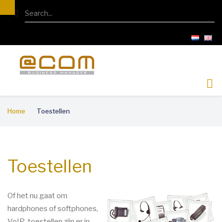
Overslaan
Search
en
naar
de
inhoud
gaan
Kruimelpad
Home
Toestellen
Toestellen
Of het nu gaat om
hardphones of softphones,
VoIP-toestellen zijn er in