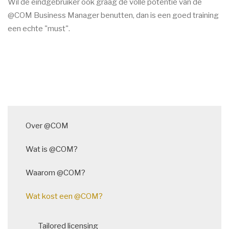
Wil de eindgebruiker ook graag de volle potentie van de
@COM Business Manager benutten, dan is een goed training
een echte "must".
Main
Over @COM
navigation
Wat is @COM?
Waarom @COM?
Wat kost een @COM?
Tailored licensing