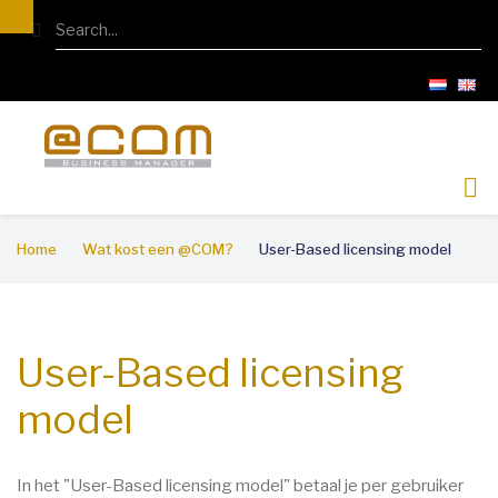
Overslaan
Search
en
naar
de
inhoud
gaan
Kruimelpad
Home
Wat kost een @COM?
User-Based licensing model
User-Based licensing
model
In het "User-Based licensing model" betaal je per gebruiker