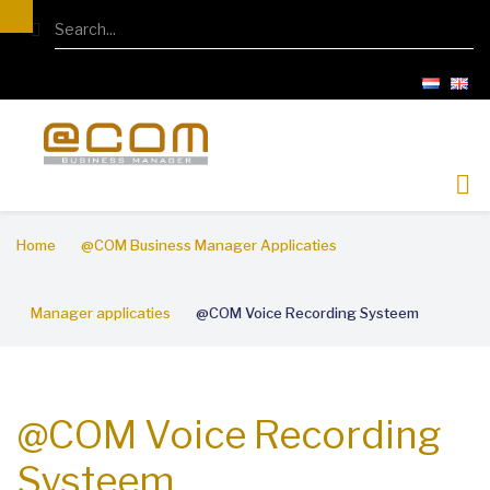
Overslaan
Search
en
naar
de
inhoud
gaan
Kruimelpad
Home
@COM Business Manager Applicaties
Manager applicaties
@COM Voice Recording Systeem
@COM Voice Recording
Systeem