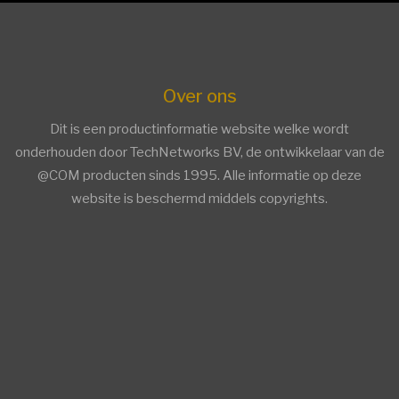
Over ons
Dit is een productinformatie website welke wordt
onderhouden door TechNetworks BV, de ontwikkelaar van de
@COM producten sinds 1995. Alle informatie op deze
website is beschermd middels copyrights.
facebook
twitter
linkedin
Trends ICT Groep members
Trends ICT Groep members
Overige Informatie