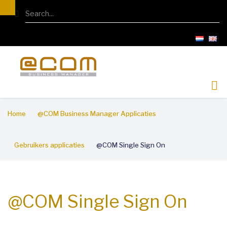
Overslaan
Search
en
naar
de
inhoud
gaan
Kruimelpad
Home
@COM Business Manager Applicaties
Gebruikers applicaties
@COM Single Sign On
@COM Single Sign On