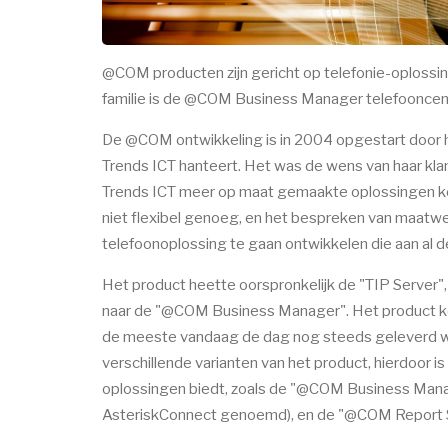
@COM producten zijn gericht op telefonie-oplossi
familie is de @COM Business Manager telefooncent
De @COM ontwikkeling is in 2004 opgestart door
Trends ICT hanteert. Het was de wens van haar kla
Trends ICT meer op maat gemaakte oplossingen ko
niet flexibel genoeg, en het bespreken van maatw
telefoonoplossing te gaan ontwikkelen die aan al d
Het product heette oorspronkelijk de "TIP Server"
naar de "@COM Business Manager". Het product kon
de meeste vandaag de dag nog steeds geleverd wor
verschillende varianten van het product, hierdoor
oplossingen biedt, zoals de "@COM Business Man
AsteriskConnect genoemd), en de "@COM Report S