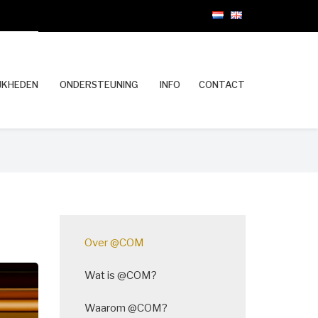
JKHEDEN
ONDERSTEUNING
INFO
CONTACT
Main
Over @COM
navigation
Wat is @COM?
Waarom @COM?