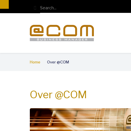
Overslaan
Search
en
naar
de
inhoud
gaan
Kruimelpad
Home
Over @COM
Over @COM