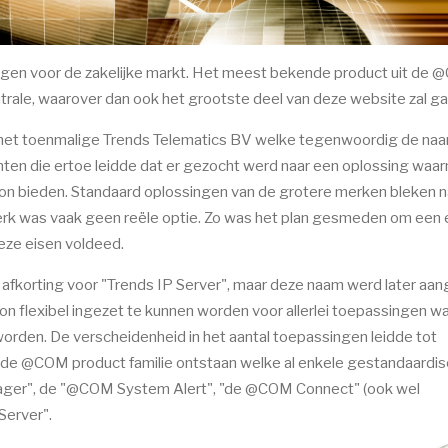
ngen voor de zakelijke markt. Het meest bekende product uit de
rale, waarover dan ook het grootste deel van deze website zal ga
 het toenmalige Trends Telematics BV welke tegenwoordig de na
nten die ertoe leidde dat er gezocht werd naar een oplossing waa
n bieden. Standaard oplossingen van de grotere merken bleken n
erk was vaak geen reële optie. Zo was het plan gesmeden om een 
eze eisen voldeed.
, afkorting voor "Trends IP Server", maar deze naam werd later aa
 flexibel ingezet te kunnen worden voor allerlei toepassingen w
den. De verscheidenheid in het aantal toepassingen leidde tot
 is de @COM product familie ontstaan welke al enkele gestandaardi
ager", de "@COM System Alert", "de @COM Connect" (ook wel
erver".