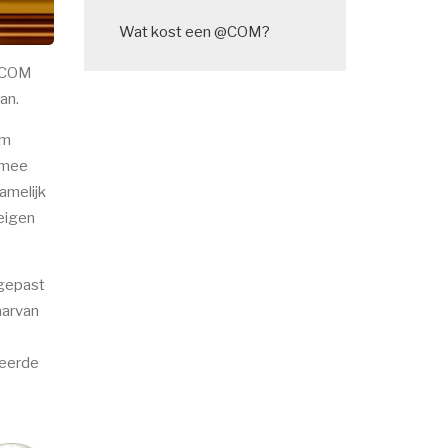
Wat kost een @COM?
 @COM
an.
am
rmee
amelijk
eigen
ngepast
aarvan
seerde