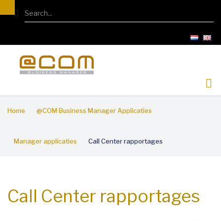
Overslaan
Search
en
naar
de
inhoud
gaan
Kruimelpad
Home
@COM Business Manager Applicaties
Manager applicaties
Call Center rapportages
Call Center rapportages