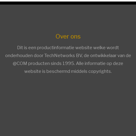
Over ons
Dit is een productinformatie website welke wordt
onderhouden door TechNetworks BV, de ontwikkelaar van de
@COM producten sinds 1995. Alle informatie op deze
website is beschermd middels copyrights.
facebook
twitter
linkedin
Trends ICT Groep members
Trends ICT Groep members
Overige Informatie