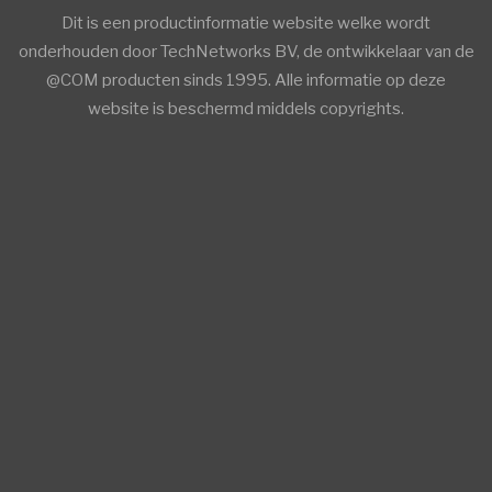
Dit is een productinformatie website welke wordt
onderhouden door TechNetworks BV, de ontwikkelaar van de
@COM producten sinds 1995. Alle informatie op deze
website is beschermd middels copyrights.
facebook
twitter
linkedin
Trends ICT Groep members
Trends ICT Groep members
Overige Informatie
AsteriskConnect