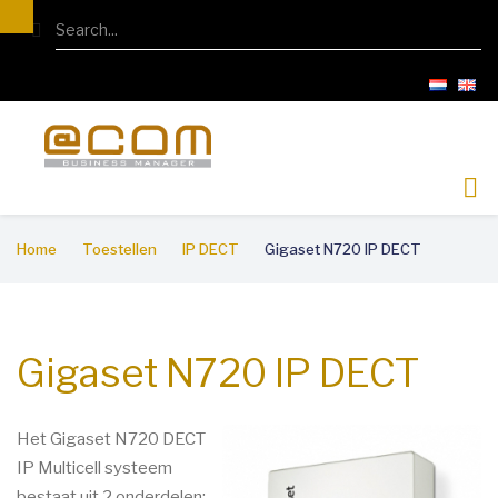
Overslaan
Search
en
naar
de
inhoud
gaan
Kruimelpad
Home
Toestellen
IP DECT
Gigaset N720 IP DECT
Gigaset N720 IP DECT
Het Gigaset N720 DECT
IP Multicell systeem
bestaat uit 2 onderdelen: