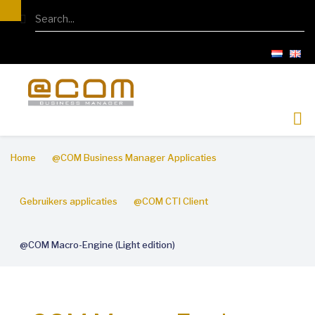
Overslaan
Search
en
naar
de
inhoud
gaan
Kruimelpad
Home
@COM Business Manager Applicaties
Gebruikers applicaties
@COM CTI Client
@COM Macro-Engine (Light edition)