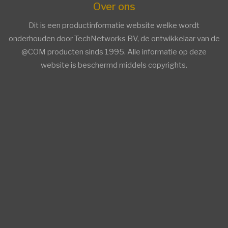
Over ons
Dit is een productinformatie website welke wordt
onderhouden door TechNetworks BV, de ontwikkelaar van de
@COM producten sinds 1995. Alle informatie op deze
website is beschermd middels copyrights.
facebook
twitter
linkedin
Trends ICT Groep members
Trends ICT Groep members
Overige Informatie
AsteriskConnect