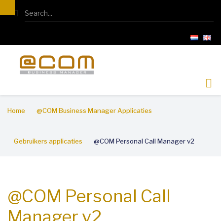
Overslaan
Search
en
naar
de
inhoud
gaan
Kruimelpad
Home
@COM Business Manager Applicaties
Gebruikers applicaties
@COM Personal Call Manager v2
@COM Personal Call
Manager v2