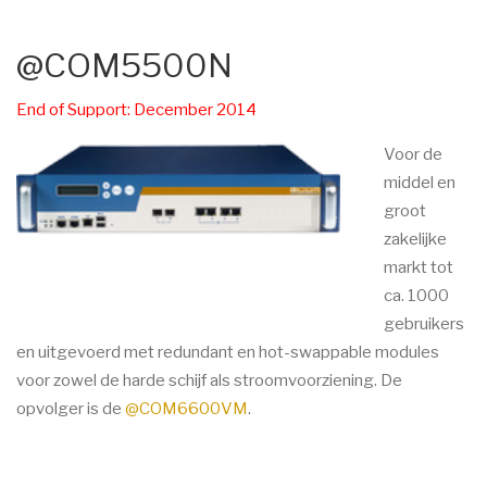
@COM5500N
End of Support: December 2014
Voor de
middel en
groot
zakelijke
markt tot
ca. 1000
gebruikers
en uitgevoerd met redundant en hot-swappable modules
voor zowel de harde schijf als stroomvoorziening.
De
opvolger is de
@COM6600VM
.