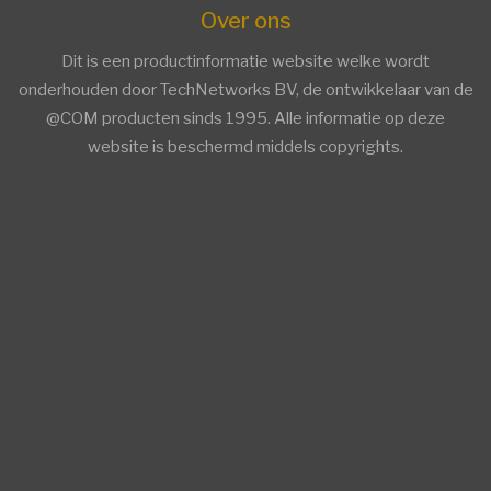
Over ons
Dit is een productinformatie website welke wordt
onderhouden door TechNetworks BV, de ontwikkelaar van de
@COM producten sinds 1995. Alle informatie op deze
website is beschermd middels copyrights.
facebook
twitter
linkedin
Trends ICT Groep members
Trends ICT Groep members
Overige Informatie
AsteriskConnect