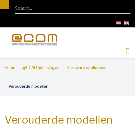
Overslaan
Search
en
naar
de
inhoud
gaan
Kruimelpad
Home
@COM Oplossingen
Hardware appliances
Verouderde modellen
Verouderde modellen