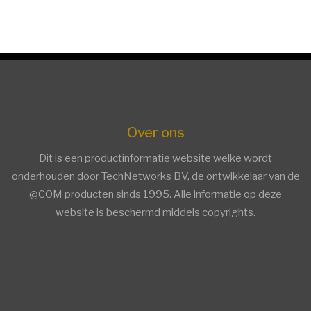
Over ons
Dit is een productinformatie website welke wordt
onderhouden door TechNetworks BV, de ontwikkelaar van de
@COM producten sinds 1995. Alle informatie op deze
website is beschermd middels copyrights.
facebook
twitter
linkedin
Trends ICT Groep members