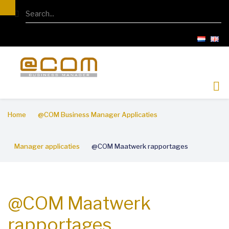
Overslaan
Search
en
naar
de
inhoud
gaan
Kruimelpad
Home
@COM Business Manager Applicaties
Manager applicaties
@COM Maatwerk rapportages
@COM Maatwerk
rapportages