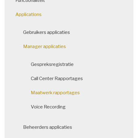
Functionaliteit
navigation
Applications
Gebruikers applicaties
Manager applicaties
Gespreksregistratie
Call Center Rapportages
Maatwerk rapportages
Voice Recording
Beheerders applicaties