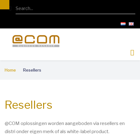
Overslaan
Search
en
naar
de
inhoud
gaan
Kruimelpad
Home
Resellers
Resellers
@COM oplossingen worden aangeboden via resellers en
distri onder eigen merk of als white-label product.