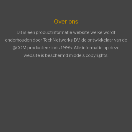
Over ons
Dit is een productinformatie website welke wordt
onderhouden door TechNetworks BV, de ontwikkelaar van de
@COM producten sinds 1995. Alle informatie op deze
website is beschermd middels copyrights.
facebook
twitter
linkedin
Trends ICT Groep members
Trends ICT Groep members
Overige Informatie
AsteriskConnect