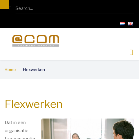
Overslaan
Search
en
naar
de
inhoud
gaan
Kruimelpad
Home
Flexwerken
Flexwerken
Dat in een
organisatie
tegenwoordig